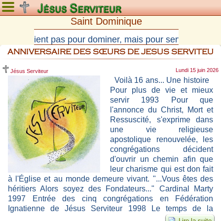
Samedi 8 août 2026
Saint Dominique
"Il ne vient pas pour dominer, mais pour servir. Il ne vi
ANNIVERSAIRE DES SŒURS DE JESUS SERVITEU
Lundi 15 juin 2026
Jésus Serviteur
Voilà 16 ans... Une histoire
Pour plus de vie et mieux
servir 1993 Pour que
l'annonce du Christ, Mort et
Ressuscité, s'exprime dans
une vie religieuse
apostolique renouvelée, les
congrégations décident
d'ouvrir un chemin afin que
leur charisme qui est don fait
à l'Église et au monde demeure vivant. "...Vous êtes des
héritiers Alors soyez des Fondateurs..." Cardinal Marty
1997 Entrée des cinq congrégations en Fédération
Ignatienne de Jésus Serviteur 1998 Le temps de la
Fédération: Nous voulons...
Lire la suite