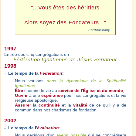
"...Vous êtes des héritiers
Alors soyez des Fondateurs..."
Cardinal Marty
1997
Entrée des cinq congrégations en
Fédération Ignatienne de Jésus Serviteur
1998
Le temps de la
Fédération
:
Nous voulons
dans la dynamique de la Spiritualité
Ignatienne
:
Être
chemin de vie au
service de l'Église et du monde
,
Ouvrir
à une
espérance
pour nos congrégations et la vie
religieuse apostolique,
Assurer
la
continuité
et la
vitalité
de ce qu'il y a de
commun dans nos charismes de fondation.
2002
Le temps de l'
évaluation
:
Nous décidons d'un
avenir possible
qui se concrétisera