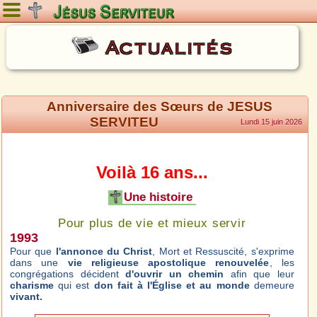
Vendredi 7 août 2026
Actualités
Anniversaire des Sœurs de JESUS
SERVITEU
Lundi 15 juin 2026
Voilà 16 ans...
Une histoire
Pour plus de vie et mieux servir
1993
Pour que
l'annonce du Christ
, Mort et Ressuscité, s'exprime
dans une
vie religieuse apostolique renouvelée
, les
congrégations décident
d'ouvrir un chemin
afin que leur
charisme
qui est
don fait à l'Église et au monde
demeure
vivant.