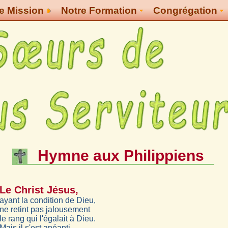
e Mission
Notre Formation
Congrégation
Hymne aux Philippiens
Le Christ Jésus,
ayant la condition de Dieu,
ne retint pas jalousement
le rang qui l'égalait à Dieu.
Mais il s'est anéanti,