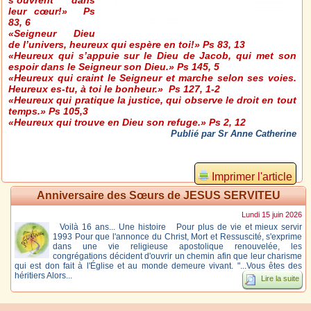
s’ouvrent dans
leur cœur!» Ps
83, 6
«Seigneur Dieu
de l’univers, heureux qui espère en toi!» Ps 83, 13
«Heureux qui s’appuie sur le Dieu de Jacob, qui met son
espoir dans le Seigneur son Dieu.» Ps 145, 5
«Heureux qui craint le Seigneur et marche selon ses voies.
Heureux es-tu, à toi le bonheur.» Ps 127, 1-2
«Heureux qui pratique la justice, qui observe le droit en tout
temps.» Ps 105,3
«Heureux qui trouve en Dieu son refuge.» Ps 2, 12
Publié par Sr Anne Catherine
Imprimer l'article
Anniversaire des Sœurs de JESUS SERVITEU
Lundi 15 juin 2026
Voilà 16 ans... Une histoire Pour plus de vie et mieux servir
1993 Pour que l'annonce du Christ, Mort et Ressuscité, s'exprime
dans une vie religieuse apostolique renouvelée, les
congrégations décident d'ouvrir un chemin afin que leur charisme
qui est don fait à l'Église et au monde demeure vivant. "...Vous êtes des
héritiers Alors...
Lire la suite