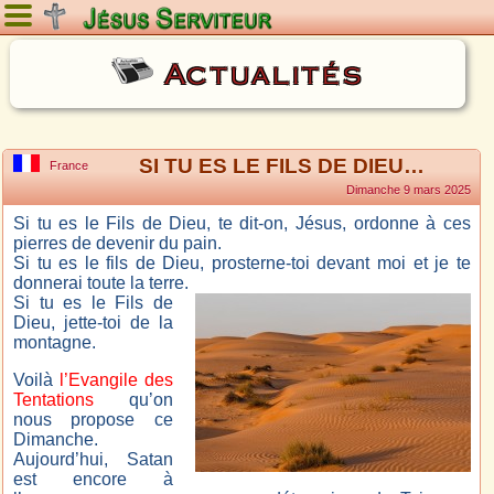
Dimanche 9 août 2026
Actualités
SI TU ES LE FILS DE DIEU…
France
Dimanche 9 mars 2025
Si tu es le Fils de Dieu, te dit-on, Jésus, ordonne à ces
pierres de devenir du pain.
Si tu es le fils de Dieu, prosterne-toi devant moi et je te
donnerai toute la terre.
Si tu es le Fils de
Dieu, jette-toi de la
montagne.
Voilà
l’Evangile des
Tentations
qu’on
nous propose ce
Dimanche.
Aujourd’hui, Satan
est encore à