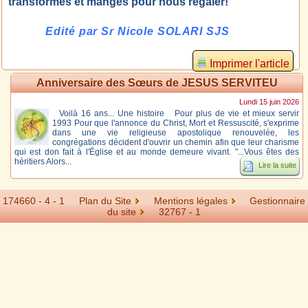
transformés et mangés pour nous régaler!
Edité par Sr Nicole SOLARI SJS
Imprimer l'article
Anniversaire des Sœurs de JESUS SERVITEU
Lundi 15 juin 2026
Voilà 16 ans... Une histoire Pour plus de vie et mieux servir
1993 Pour que l'annonce du Christ, Mort et Ressuscité, s'exprime
dans une vie religieuse apostolique renouvelée, les
congrégations décident d'ouvrir un chemin afin que leur charisme
qui est don fait à l'Église et au monde demeure vivant. "...Vous êtes des
héritiers Alors...
Lire la suite
174660 - 4 - 1
Plan du Site
Mentions légales
Gestionnaire
du site
32767 -
1