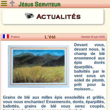
Samedi 8 août 2026
Actualités
L'été
France
Samedi 20 juin 2026
Devant vous,
devant nous, le
champ de blé
ensemencé aux
épis dorés
éparpillés,
ballottés par le
ven
t sous un
soleil de plomb,
prêt pour la
moisson...
Grains de blé aux milles épis ensoleillés et grillés,
vous nous enchantez! Ensemencés, dorés, éparpillés,
ballottés, grains de blé vous serez coupés,