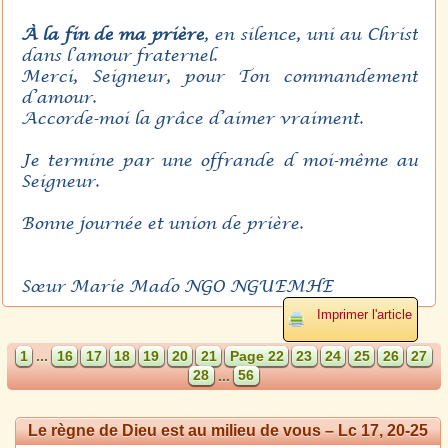
À la fin de ma prière
, en silence, uni au Christ
dans l’amour fraternel.
Merci, Seigneur, pour Ton commandement
d’amour.
Accorde-moi la grâce d’aimer vraiment.
Je termine par une offrande d moi-même au
Seigneur.
Bonne journée et union de prière.
Sœur Marie Mado NGO NGUEMHE
Imprimer l'article
1
...
16
17
18
19
20
21
Page 22
23
24
25
26
27
28
...
56
Le règne de Dieu est au milieu de vous – Lc 17, 20-25