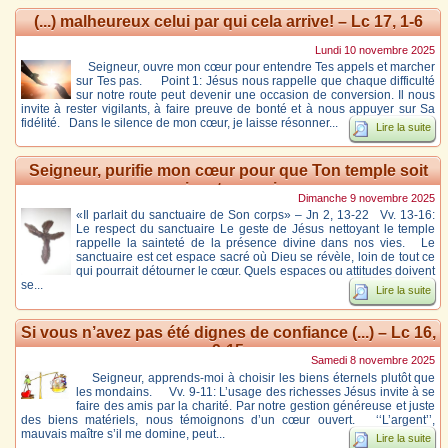
(...) malheureux celui par qui cela arrive! – Lc 17, 1-6
Lundi 10 novembre 2025
Seigneur, ouvre mon cœur pour entendre Tes appels et marcher
sur Tes pas. Point 1: Jésus nous rappelle que chaque difficulté
sur notre route peut devenir une occasion de conversion. Il nous
invite à rester vigilants, à faire preuve de bonté et à nous appuyer sur Sa
fidélité. Dans le silence de mon cœur, je laisse résonner...
Lire la suite
Seigneur, purifie mon cœur pour que Ton temple soit
vivant en moi.
Dimanche 9 novembre 2025
«Il parlait du sanctuaire de Son corps» – Jn 2, 13-22 Vv. 13-16:
Le respect du sanctuaire Le geste de Jésus nettoyant le temple
rappelle la sainteté de la présence divine dans nos vies. Le
sanctuaire est cet espace sacré où Dieu se révèle, loin de tout ce
qui pourrait détourner le cœur. Quels espaces ou attitudes doivent
se...
Lire la suite
Si vous n’avez pas été dignes de confiance (...) – Lc 16,
9-15
Samedi 8 novembre 2025
Seigneur, apprends-moi à choisir les biens éternels plutôt que
les mondains. Vv. 9-11: L’usage des richesses Jésus invite à se
faire des amis par la charité. Par notre gestion généreuse et juste
des biens matériels, nous témoignons d’un cœur ouvert. ‘‘L’argent’’,
mauvais maître s’il me domine, peut...
Lire la suite