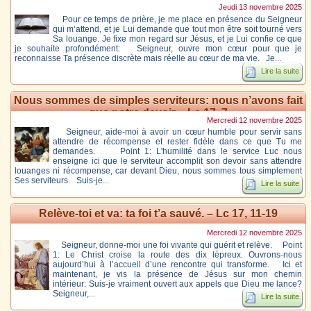
Jeudi 13 novembre 2025
Pour ce temps de prière, je me place en présence du Seigneur
qui m’attend, et je Lui demande que tout mon être soit tourné vers
Sa louange. Je fixe mon regard sur Jésus, et je Lui confie ce que
je souhaite profondément: Seigneur, ouvre mon cœur pour que je
reconnaisse Ta présence discrète mais réelle au cœur de ma vie. Je...
Lire la suite
Nous sommes de simples serviteurs: nous n’avons fait
que notre devoir – Lc 17, 7
Mercredi 12 novembre 2025
Seigneur, aide-moi à avoir un cœur humble pour servir sans
attendre de récompense et rester fidèle dans ce que Tu me
demandes. Point 1: L'humilité dans le service Luc nous
enseigne ici que le serviteur accomplit son devoir sans attendre
louanges ni récompense, car devant Dieu, nous sommes tous simplement
Ses serviteurs. Suis-je...
Lire la suite
Relève-toi et va: ta foi t’a sauvé. – Lc 17, 11-19
Mercredi 12 novembre 2025
Seigneur, donne-moi une foi vivante qui guérit et relève. Point
1: Le Christ croise la route des dix lépreux. Ouvrons-nous
aujourd’hui à l’accueil d’une rencontre qui transforme. Ici et
maintenant, je vis la présence de Jésus sur mon chemin
intérieur: Suis-je vraiment ouvert aux appels que Dieu me lance?
Seigneur,...
Lire la suite