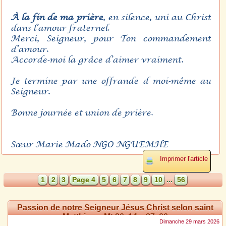
À la fin de ma prière
, en silence, uni au Christ
dans l’amour fraternel.
Merci, Seigneur, pour Ton commandement
d’amour.
Accorde-moi la grâce d’aimer vraiment.
Je termine par une offrande d moi-même au
Seigneur.
Bonne journée et union de prière.
Sœur Marie Mado NGO NGUEMHE
Imprimer l'article
1
2
3
Page 4
5
6
7
8
9
10
...
56
Passion de notre Seigneur Jésus Christ selon saint
Matthieu – Mt 26, 14 – 27, 66
Dimanche 29 mars 2026