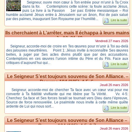
Seigneur, ouvre mon cœur à Ton entrée pour m’unir à Ta Croix
dans la foi. Contemplons cette scène: la foule acclame Jésus,
puis Le livre à la Passion 1er pas: Entrée messianique – Roi
humble acclamé Jésus entre à Jérusalem sur un ânon, Roi de paix salué
par des palmes, inaugurant Son Royaume par l’humilité...
Lire la suite
Ils cherchaient à L’arrêter, mais Il échappa à leurs mains
– Jn 10, 31-42
Vendredi 27 mars 2026
Seigneur, accorde-moi de croire en Tes œuvres pour m’unir à Toi au-delà
des jalousies meurtrières. Point 1: Jésus invite à reconnaître Ses œuvres
belles, à juger par Ses actes divins plutôt que par des accusations.
Contemplons en ces œuvres l’union intime du Père et du Fils. Face aux
critiques d’aujourd’hui qui...
Lire la suite
Le Seigneur S’est toujours souvenu de Son Alliance. –
Psaume 104 (105), 4-5, 6-
Jeudi 26 mars 2026
Seigneur, accorde-moi de chercher Ta face avec un cœur vrai pour me
convertir à Ta fidélité vivifiante qui me libère par Ta Vérité. Vv. 4-5:
Cherchez Sa face et Ses forces Israël se tournait vers Dieu dans l’épreuve,
Source de force renouvelée. Le psalmiste nous invite à cette même quête
ardente de Lui qui nous sort...
Lire la suite
Le Seigneur S’est toujours souvenu de Son Alliance –
Psaume 104 (105), 4-5, 6-7
Jeudi 26 mars 2026