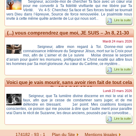
Seigneur, accorde-moi de chercher Ta face avec un cœur vrai
pour me convertir à Ta fidélité vivifiante qui me libère par Ta
Vérité. Vv. 4-5: Cherchez Sa face et Ses forces Israël se tournait
vers Dieu dans l’épreuve, Source de force renouvelée. Le psalmiste nous
invite à cette même quête ardente de Lui qui nous sort...
Lire la suite
(...) vous comprendrez que moi, JE SUIS – Jn 8, 21-30
Mardi 24 mars 2026
Seigneur, attire mon regard à Toi. Donne‑moi une
connaissance intérieure du Seigneur Jésus, mort sur la Croix pour
moi, afin de L’aimer et de Le suivre Moïse dresse le serpent
d’airain pour guérir les morsures, préfigurant le Christ exalté qui attire tous
les hommes par Sa mort glorieuse. Au cœur du Carême, ce mystère...
Lire la suite
Voici que je vais mourir, sans avoir rien fait de tout cela
– Dn 13,1-9.15-17.19
Lundi 23 mars 2026
Seigneur, que Ta lumière divine discerne en moi le vrai et le
faux, afin que je cesse de condamner sans juger, et de me
défendre en blessant. 1er point: Mes coalitions toxiques
conscientes, ce poison qui me pousse à dire que l’autre ment pour paraître
vrai Dans le récit de Suzanne, les deux anciens, poussés par la convoitise...
Lire la suite
174182 - 93 - 1
Plan du Site
Mentions légales