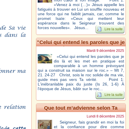
mon cœur à Ton image. Point 1:
«Venez à moi (…)» Jésus appelle les
fatigués à trouver en Lui un souffle nouveau et
une force qui ne faiblit jamais, car, comme le
promet Isaïe: «Ceux qui mettent leur
espérance dans le Seigneur trouvent des
de Sa vie
forces nouvelles». Jésus...
Lire la suite
ts dans la
"Celui qui entend les paroles que je
dis là..." Mt 7, 21. 24-27
Mardi 9 décembre 2025
«Celui qui entend les paroles que je
dis là et les met en pratique est
comparable à un homme prévoyant
 donner ma
qui a construit sa maison sur le roc.» – Mt 7,
21. 24-27 Christ, sois le roc solide de ma vie,
guide mes pas vers Ta vérité. Point 1:
L'inébranlable paix du juste (Is 26, 1-6) À
l'époque de Jésus, bâtir sur le roc...
Lire la suite
e relation
Que tout m’advienne selon Ta
parole. – Lc 1, 26-38
Lundi 8 décembre 2025
Seigneur, fais grandir en moi la foi
et la confiance pour dire comme
s-je cette