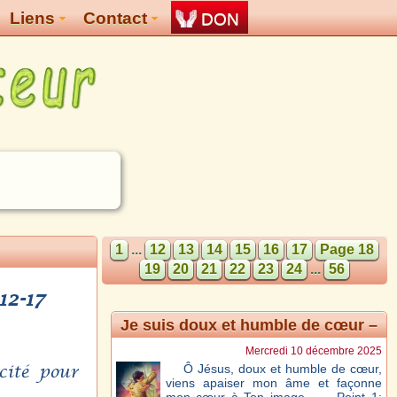
Liens
Contact
DON
1
...
12
13
14
15
16
17
Page 18
19
20
21
22
23
24
...
56
12-17
Je suis doux et humble de cœur –
Mt 11, 28-30
Mercredi 10 décembre 2025
cité pour
Ô Jésus, doux et humble de cœur,
viens apaiser mon âme et façonne