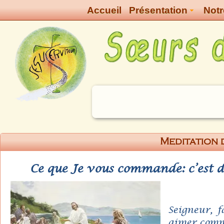
Accueil
Présentation
Notr
Meditation 
Ce que Je vous commande: c’est de 
Seigneur, 
aimer comm