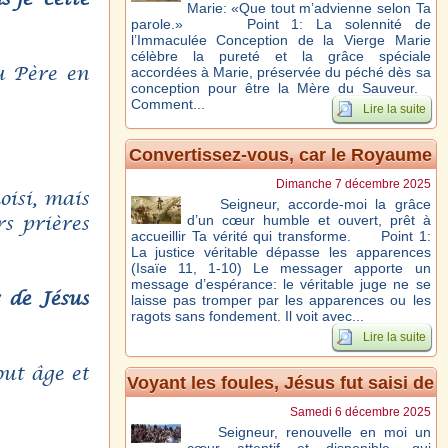
Marie: «Que tout m’advienne selon Ta
parole.» Point 1: La solennité de
l’Immaculée Conception de la Vierge Marie
célèbre la pureté et la grâce spéciale
du Père en
accordées à Marie, préservée du péché dès sa
conception pour être la Mère du Sauveur.
Comment...
Lire la suite
Convertissez-vous, car le Royaume
des Cieux est tout proche – Mt 3, 1-
Dimanche 7 décembre 2025
oisi, mais
12
Seigneur, accorde-moi la grâce
s prières
d’un cœur humble et ouvert, prêt à
accueillir Ta vérité qui transforme. Point 1:
La justice véritable dépasse les apparences
(Isaïe 11, 1-10) Le messager apporte un
message d’espérance: le véritable juge ne se
x de Jésus
laisse pas tromper par les apparences ou les
ragots sans fondement. Il voit avec...
Lire la suite
out âge et
Voyant les foules, Jésus fut saisi de
compassion – Mt 9, 35-10, 1.5a,6-8
Samedi 6 décembre 2025
Seigneur, renouvelle en moi un