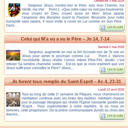
Dimanche 3 mai 2026
Seigneur Jésus, montre-moi le Père; sois mon Chemin, ma
Vérité, ma Vie! Point 1: «Que votre cœur ne soit pas bouleversé:
vous croyez en Dieu, croyez aussi en Moi» Jésus apaise
l’angoisse des disciples avant la Passion. Boussole pour notre
humanité sans repère, Il nous invite à croire en Lui comme en Son Père.
Dans...
Lire la suite
Celui qui M’a vu a vu le Père – Jn 14, 7-14
Samedi 2 mai 2026
Seigneur, augmente en moi la foi! Accorde-moi de Te voir en
Jésus pour aimer le prochain comme Lui. Point 1: Vaincre
l’incrédulité Jésus révèle l’union intime Père-Fils; douter, c’est
refuser Sa lumière charnelle voilée. Est-ce que je crois vraiment que voir
Jésus suffit pour connaître le Père? Jésus,...
Lire la suite
...ils furent tous remplis du Saint-Esprit – Ac 4, 23-31
Lundi 13 avril 2026
Tout au long de cette 2ᵉ semaine de Pâques, nous cheminons en
méditation continue avec les Actes des Apôtres, méditant chaque
jour le passage liturgique qui révèle l'Église naissante guidée par
l'Esprit… Pour expérimenter à notre manière, là où nous en
sommes, cette progression: De la prière communautaire (lundi) au choix des
diacres...
Lire la suite