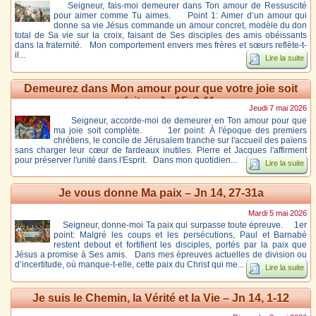
Seigneur, fais-moi demeurer dans Ton amour de Ressuscité
pour aimer comme Tu aimes. Point 1: Aimer d’un amour qui
donne sa vie Jésus commande un amour concret, modèle du don
total de Sa vie sur la croix, faisant de Ses disciples des amis obéissants
dans la fraternité. Mon comportement envers mes frères et sœurs reflète-t-
il...
Lire la suite
Demeurez dans Mon amour pour que votre joie soit
parfaite – Jn 15, 9-11
Jeudi 7 mai 2026
Seigneur, accorde-moi de demeurer en Ton amour pour que
ma joie soit complète. 1er point: À l'époque des premiers
chrétiens, le concile de Jérusalem tranche sur l'accueil des païens
sans charger leur cœur de fardeaux inutiles. Pierre et Jacques l'affirment
pour préserver l'unité dans l'Esprit. Dans mon quotidien...
Lire la suite
Je vous donne Ma paix – Jn 14, 27-31a
Mardi 5 mai 2026
Seigneur, donne-moi Ta paix qui surpasse toute épreuve. 1er
point: Malgré les coups et les persécutions, Paul et Barnabé
restent debout et fortifient les disciples, portés par la paix que
Jésus a promise à Ses amis. Dans mes épreuves actuelles de division ou
d’incertitude, où manque-t-elle, cette paix du Christ qui me...
Lire la suite
Je suis le Chemin, la Vérité et la Vie – Jn 14, 1-12