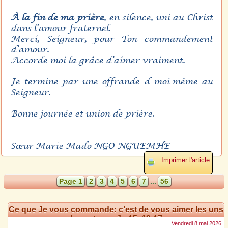
À la fin de ma prière
, en silence, uni au Christ
dans l’amour fraternel.
Merci, Seigneur, pour Ton commandement
d’amour.
Accorde-moi la grâce d’aimer vraiment.
Je termine par une offrande d moi-même au
Seigneur.
Bonne journée et union de prière.
Sœur Marie Mado NGO NGUEMHE
Imprimer l'article
Page 1
2
3
4
5
6
7
...
56
Ce que Je vous commande: c’est de vous aimer les uns
les autres – Jn 15, 12-17
Vendredi 8 mai 2026