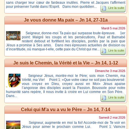
sans charger leur cœur de fardeaux inutiles. Pierre et Jacques l'affirment
pour préserver l'unité dans l'Esprit. Dans mon quotidien...
Lire la suite
Je vous donne Ma paix – Jn 14, 27-31a
Mardi 5 mai 2026
Seigneur, donne-moi Ta paix qui surpasse toute épreuve. 1er
point: Malgré les coups et les persécutions, Paul et Barnabé
restent debout et fortifient les disciples, portés par la paix que
Jésus a promise à Ses amis. Dans mes épreuves actuelles de division ou
d’incertitude, où manque-t-elle, cette paix du Christ qui me...
Lire la suite
Je suis le Chemin, la Vérité et la Vie – Jn 14, 1-12
Dimanche 3 mai 2026
Seigneur Jésus, montre-moi le Père; sois mon Chemin, ma
Vérité, ma Vie! Point 1: «Que votre cœur ne soit pas bouleversé:
vous croyez en Dieu, croyez aussi en Moi» Jésus apaise
l’angoisse des disciples avant la Passion. Boussole pour notre
humanité sans repère, Il nous invite à croire en Lui comme en Son Père.
Dans...
Lire la suite
Celui qui M’a vu a vu le Père – Jn 14, 7-14
Samedi 2 mai 2026
Seigneur, augmente en moi la foi! Accorde-moi de Te voir en
Jésus pour aimer le prochain comme Lui. Point 1: Vaincre