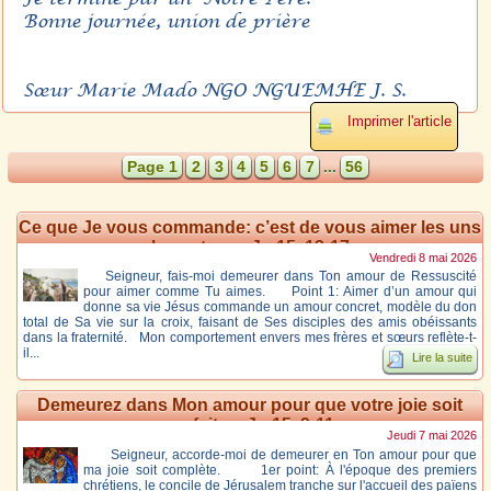
Bonne journée, union de prière
Sœur Marie Mado NGO NGUEMHE J. S.
Imprimer l'article
Page 1
2
3
4
5
6
7
...
56
Ce que Je vous commande: c’est de vous aimer les uns
les autres – Jn 15, 12-17
Vendredi 8 mai 2026
Seigneur, fais-moi demeurer dans Ton amour de Ressuscité
pour aimer comme Tu aimes. Point 1: Aimer d’un amour qui
donne sa vie Jésus commande un amour concret, modèle du don
total de Sa vie sur la croix, faisant de Ses disciples des amis obéissants
dans la fraternité. Mon comportement envers mes frères et sœurs reflète-t-
il...
Lire la suite
Demeurez dans Mon amour pour que votre joie soit
parfaite – Jn 15, 9-11
Jeudi 7 mai 2026
Seigneur, accorde-moi de demeurer en Ton amour pour que
ma joie soit complète. 1er point: À l'époque des premiers
chrétiens, le concile de Jérusalem tranche sur l'accueil des païens