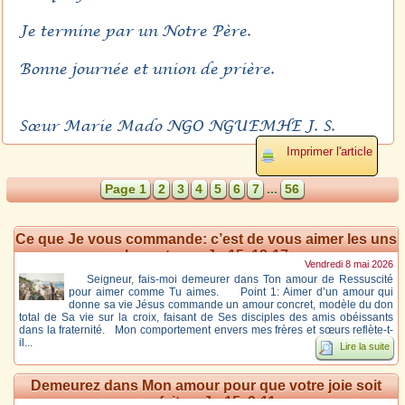
Je termine par un Notre Père.
Bonne journée et union de prière.
Sœur Marie Mado NGO NGUEMHE J. S.
Imprimer l'article
Page 1
2
3
4
5
6
7
...
56
Ce que Je vous commande: c’est de vous aimer les uns
les autres – Jn 15, 12-17
Vendredi 8 mai 2026
Seigneur, fais-moi demeurer dans Ton amour de Ressuscité
pour aimer comme Tu aimes. Point 1: Aimer d’un amour qui
donne sa vie Jésus commande un amour concret, modèle du don
total de Sa vie sur la croix, faisant de Ses disciples des amis obéissants
dans la fraternité. Mon comportement envers mes frères et sœurs reflète-t-
il...
Lire la suite
Demeurez dans Mon amour pour que votre joie soit
parfaite – Jn 15, 9-11