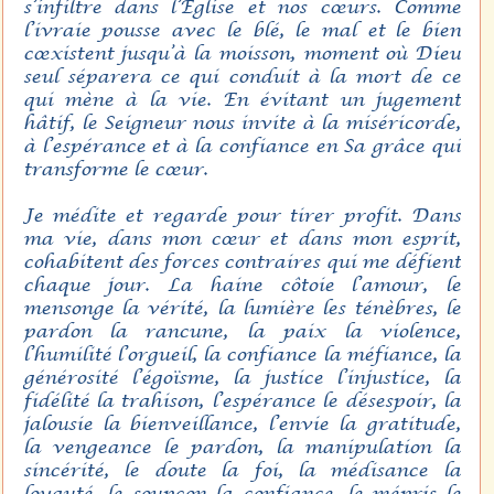
s’infiltre dans l’Église et nos cœurs. Comme
l’ivraie pousse avec le blé, le mal et le bien
cœxistent jusqu’à la moisson, moment où Dieu
seul séparera ce qui conduit à la mort de ce
qui mène à la vie. En évitant un jugement
hâtif, le Seigneur nous invite à la miséricorde,
à l’espérance et à la confiance en Sa grâce qui
transforme le cœur.
Je médite et regarde pour tirer profit. Dans
ma vie, dans mon cœur et dans mon esprit,
cohabitent des forces contraires qui me défient
chaque jour. La haine côtoie l’amour, le
mensonge la vérité, la lumière les ténèbres, le
pardon la rancune, la paix la violence,
l’humilité l’orgueil, la confiance la méfiance, la
générosité l’égoïsme, la justice l’injustice, la
fidélité la trahison, l’espérance le désespoir, la
jalousie la bienveillance, l’envie la gratitude,
la vengeance le pardon, la manipulation la
sincérité, le doute la foi, la médisance la
loyauté, le soupçon la confiance, le mépris le