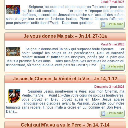
Jeudi 7 mai 2026
Seigneur, accorde-moi de demeurer en Ton amour pour que
ma joie soit complète. 1er point: À l'époque des premiers
chrétiens, le concile de Jérusalem tranche sur l'accueil des païens
sans charger leur cœur de fardeaux inutiles. Pierre et Jacques l'affirment
pour préserver l'unité dans l'Esprit. Dans mon quotidien...
Lire la suite
Je vous donne Ma paix – Jn 14, 27-31a
Mardi 5 mai 2026
Seigneur, donne-moi Ta paix qui surpasse toute épreuve. 1er
point: Malgré les coups et les persécutions, Paul et Barnabé
restent debout et fortifient les disciples, portés par la paix que
Jésus a promise à Ses amis. Dans mes épreuves actuelles de division ou
d’incertitude, où manque-t-elle, cette paix du Christ qui me...
Lire la suite
Je suis le Chemin, la Vérité et la Vie – Jn 14, 1-12
Dimanche 3 mai 2026
Seigneur Jésus, montre-moi le Père; sois mon Chemin, ma
Vérité, ma Vie! Point 1: «Que votre cœur ne soit pas bouleversé:
vous croyez en Dieu, croyez aussi en Moi» Jésus apaise
l’angoisse des disciples avant la Passion. Boussole pour notre
humanité sans repère, Il nous invite à croire en Lui comme en Son Père.
Dans...
Lire la suite
Celui qui M’a vu a vu le Père – Jn 14, 7-14