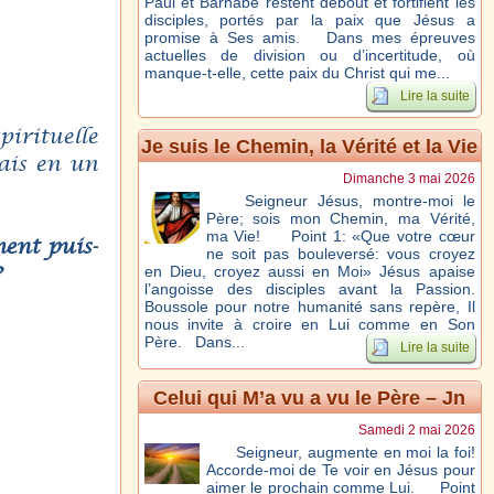
Paul et Barnabé restent debout et fortifient les
disciples, portés par la paix que Jésus a
promise à Ses amis. Dans mes épreuves
actuelles de division ou d’incertitude, où
manque-t-elle, cette paix du Christ qui me...
Lire la suite
irituelle
Je suis le Chemin, la Vérité et la Vie
ais en un
– Jn 14, 1-12
Dimanche 3 mai 2026
Seigneur Jésus, montre-moi le
Père; sois mon Chemin, ma Vérité,
ma Vie! Point 1: «Que votre cœur
ment puis-
ne soit pas bouleversé: vous croyez
?
en Dieu, croyez aussi en Moi» Jésus apaise
l’angoisse des disciples avant la Passion.
Boussole pour notre humanité sans repère, Il
nous invite à croire en Lui comme en Son
Père. Dans...
Lire la suite
Celui qui M’a vu a vu le Père – Jn
14, 7-14
Samedi 2 mai 2026
Seigneur, augmente en moi la foi!
Accorde-moi de Te voir en Jésus pour
aimer le prochain comme Lui. Point