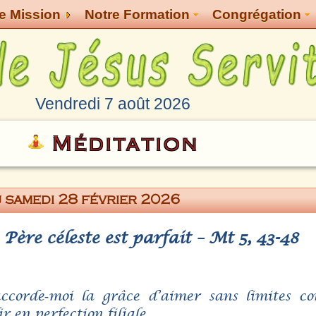
e Mission
Notre Formation
Congrégation
Vendredi 7 août 2026
Méditation
 samedi 28 février 2026
Père céleste est parfait – Mt 5, 43-48
accorde‑moi la grâce d’aimer sans limites c
 en perfection filiale.