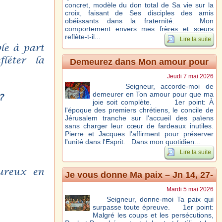
concret, modèle du don total de Sa vie sur la
croix, faisant de Ses disciples des amis
obéissants dans la fraternité. Mon
comportement envers mes frères et sœurs
reflète-t-il...
Lire la suite
le à part
léter la
Demeurez dans Mon amour pour
que votre joie soit parfaite – Jn 15,
Jeudi 7 mai 2026
9-11
Seigneur, accorde-moi de
demeurer en Ton amour pour que ma
?
joie soit complète. 1er point: À
l'époque des premiers chrétiens, le concile de
Jérusalem tranche sur l'accueil des païens
sans charger leur cœur de fardeaux inutiles.
Pierre et Jacques l'affirment pour préserver
l'unité dans l'Esprit. Dans mon quotidien...
Lire la suite
eureux en
Je vous donne Ma paix – Jn 14, 27-
31a
Mardi 5 mai 2026
Seigneur, donne-moi Ta paix qui
surpasse toute épreuve. 1er point:
Malgré les coups et les persécutions,