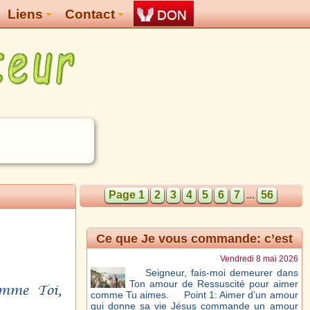
Liens
Contact
DON
Page 1
2
3
4
5
6
7
...
56
Ce que Je vous commande: c’est
de vous aimer les uns les autres –
Vendredi 8 mai 2026
Jn 15, 12-17
Seigneur, fais-moi demeurer dans
Ton amour de Ressuscité pour aimer
omme Toi,
comme Tu aimes. Point 1: Aimer d’un amour
qui donne sa vie Jésus commande un amour