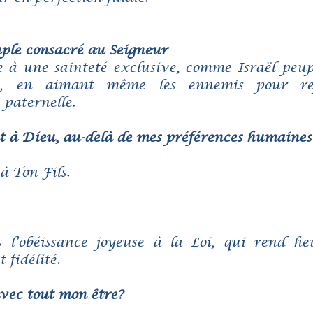
uple consacré au Seigneur
e à une sainteté exclusive, comme Israël peup
, en aimant même les ennemis pour ref
 paternelle.
t à Dieu, au-delà de mes préférences humaines
à Ton Fils.
s l’obéissance joyeuse à la Loi, qui rend h
fidélité.
 avec tout mon être?